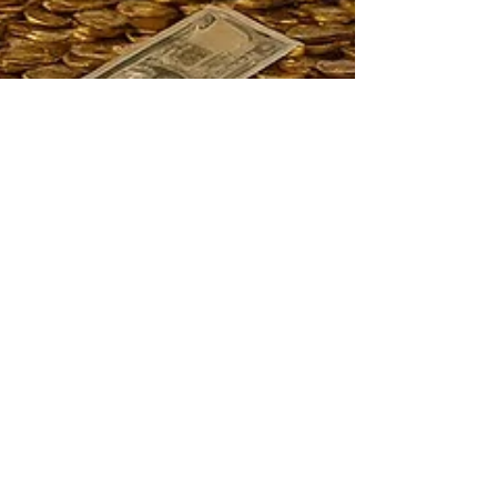
8 minuten om te lezen
Wat is een goed verhaal
waard?
De strategie van een beursgenoteerd bedrijf is
in de beeldvorming een verhaal. Althans een
narratief. Een narratief dat het in de battle of