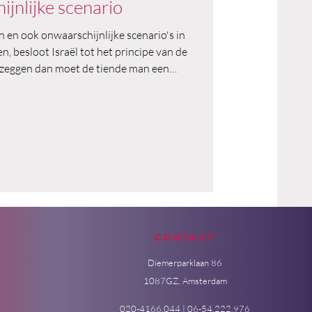
jnlijke scenario
en ook onwaarschijnlijke scenario's in
, besloot Israël tot het principe van de
 zeggen dan moet de tiende man een
lijk, maar niet onmogelijk scenario
voorkom je groepsdenken.
Contact
Diemerparklaan 86
1087GZ, Amsterdam
020-4166.044 | 06-54.222.976