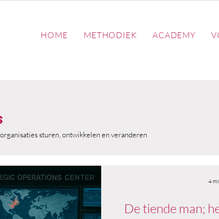
HOME
METHODIEK
ACADEMY
V
s
organisaties sturen, ontwikkelen en veranderen
4 mi
De tiende man; he