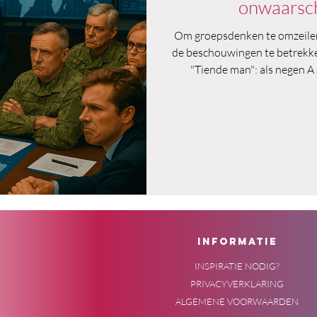
onwaarschi
Om groepsdenken te omzeilen 
de beschouwingen te betrekken
"Tiende man": als negen A
alternatief onwaarschijn
verdedigen. Zo 
INFORMATIE
INSPIRATIE NODIG?
PRIVACYVERKLARING
ALGEMENE VOORWAARDEN