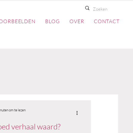
OORBEELDEN
BLOG
OVER
CONTACT
nuten om te lezen
oed verhaal waard?