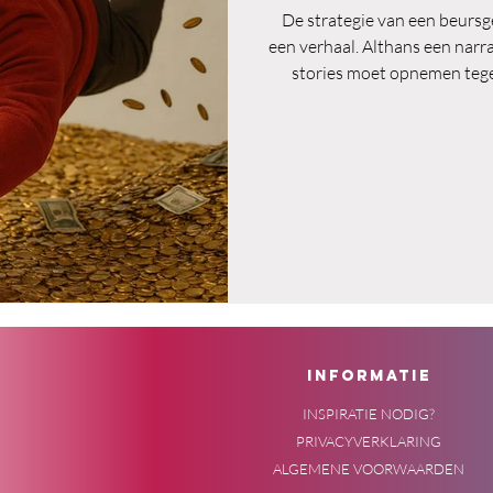
De strategie van een beursg
een verhaal. Althans een narrat
stories moet opnemen tege
verhaal het wint, is er niks
meer aanhang krijgen, k
INFORMATIE
INSPIRATIE NODIG?
PRIVACYVERKLARING
ALGEMENE VOORWAARDEN