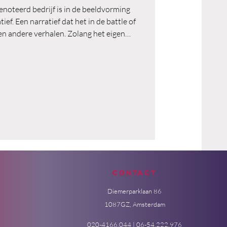
enoteerd bedrijf is in de beeldvorming
ief. Een narratief dat het in de battle of
n andere verhalen. Zolang het eigen
 aan de hand. Maar als andere verhalen
omt een bedrijf in de gevarenzone.
Contact
Diemerparklaan 86
1087GZ, Amsterdam
020-4166.044 | 06-54.222.976