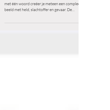
Framing is ‘storytelling in een luciferdoosje’:
met één woord creëer je meteen een compleet
beeld met held, slachtoffer en gevaar. De
kracht zit in de associaties: denk niet aan een
roze olifant en voilà, daar is-ie. Door zorgvuldig
woordgebruik kun je iemand onbewust sturen
—positief of negatief. Begrijen hoe framing
werkt, is essentieel om zowel manipulatie te
herkennen als je eigen communicatie
overtuigender te maken.