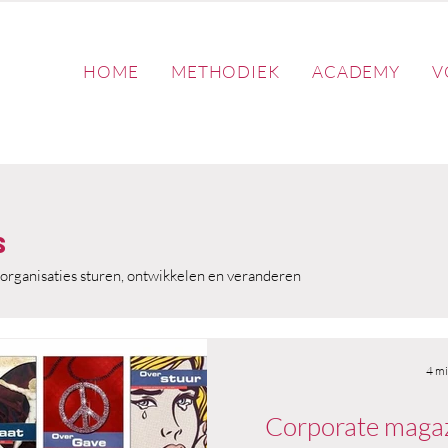
HOME
METHODIEK
ACADEMY
V
s
organisaties sturen, ontwikkelen en veranderen
4 mi
Corporate magaz