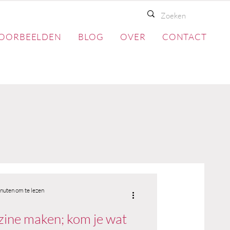
OORBEELDEN
BLOG
OVER
CONTACT
nuten om te lezen
ine maken; kom je wat