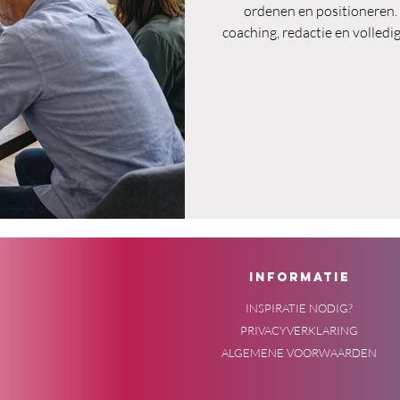
ordenen en positioneren.
coaching, redactie en volledi
begeleiden we het proces of
tekst staat centraal, maar het
INFORMATIE
INSPIRATIE NODIG?
PRIVACYVERKLARING
ALGEMENE VOORWAARDEN