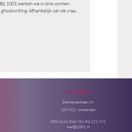
 Bij 1001 werken we in drie vormen:
g ghostwriting. Afhankelijk van de vraag
 nemen we het schrijven over. Niet de
 verhaal erachter en de structuur die het
draagt.
Contact
Diemerparklaan 86
1087GZ, Amsterdam
020-4166.044 | 06-54.222.976
mail@1001.nl