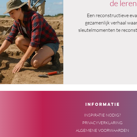
de leren
Een reconstructieve eval
gezamenlijk verhaal waari
sleutelmomenten te reconst
inzicht in wat er écht geb
toekomstgericht en gericht 
voor vakmanschap, niet
INFORMATIE
INSPIRATIE NODIG?
PRIVACYVERKLARING
ALGEMENE VOORWAARDEN