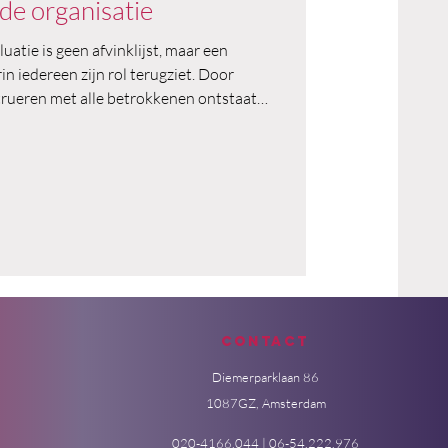
de organisatie
uatie is geen afvinklijst, maar een
n iedereen zijn rol terugziet. Door
rueren met alle betrokkenen ontstaat
eurde – en wat anders moet. Anoniem,
op leren. Zo wordt evalueren een motor
 een ritueel van verantwoording.
Contact
Diemerparklaan 86
1087GZ, Amsterdam
020-4166.044 | 06-54.222.976