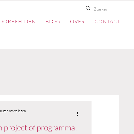
OORBEELDEN
BLOG
OVER
CONTACT
nuten om te lezen
n project of programma;