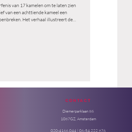
rfenis van 17 kamelen om te laten zien
ef van een achttiende kameel een
penbreken. Het verhaal illustreert de
 instrument om complexe of schijnbaar
lot te trekken. De achttiende kameel
 denken, bemiddeling én het belang van
rganisaties, waar belangen botsen en
rden, kan zo’n verhaal b
Contact
Diemerparklaan 86
1087GZ, Amsterdam
020-4166.044 | 06-54.222.976