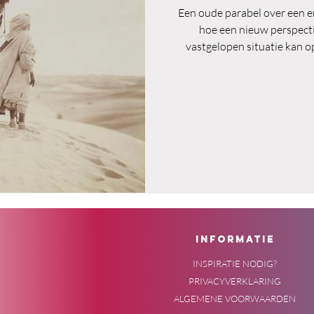
Een oude parabel over een e
hoe een nieuw perspecti
vastgelopen situatie kan o
kracht van storytelling als
onoplosbare vraagstukken v
staat symbool voor creatief
afstand nemen. Juist in o
meningen verha
INFORMATIE
INSPIRATIE NODIG?
PRIVACYVERKLARING
ALGEMENE VOORWAARDEN