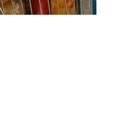
3 minuten om te lezen
Communicatieadvies aan de
communicatieadviseur
Communicatieprofessionals klagen vaak dat ze
geen strategische positie hebben, maar nemen
ze die ook? Wie alleen de vraag beantwoordt,
en niet de bedoeling daarachter onderzoekt,