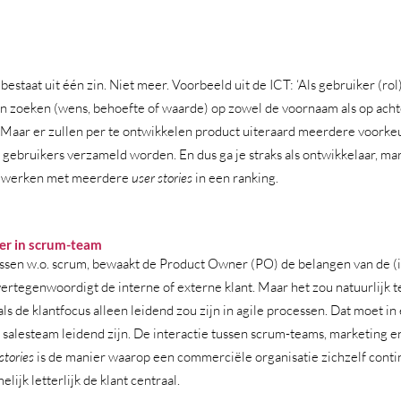
 bestaat uit één zin. Niet meer. Voorbeeld uit de ICT: ‘Als gebruiker (rol)
n zoeken (wens, behoefte of waarde) op zowel de voornaam als op ach
.’ Maar er zullen per te ontwikkelen product uiteraard meerdere voorke
 gebruikers verzameld worden. En dus ga je straks als ontwikkelaar, mar
 werken met meerdere 
user stories
 in een ranking. 
er in scrum-team
essen w.o. scrum, bewaakt de Product Owner (PO) de belangen van de (i
ertegenwoordigt de interne of externe klant. Maar het zou natuurlijk t
ls de klantfocus alleen leidend zou zijn in agile processen. Dat moet in 
salesteam leidend zijn. De interactie tussen scrum-teams, marketing en
stories
 is de manier waarop een commerciële organisatie zichzelf contin
lijk letterlijk de klant centraal.  