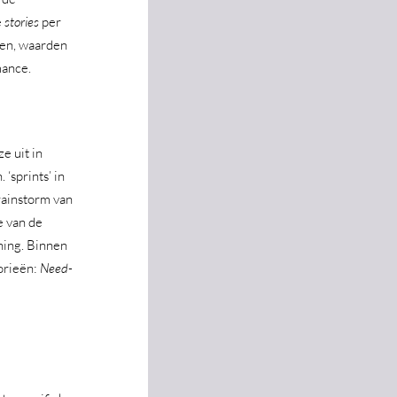
 
stories
 per 
sen, waarden 
mance.
e uit in 
‘sprints’ in 
ainstorm van 
 van de 
ning. Binnen 
orieën: 
Need-