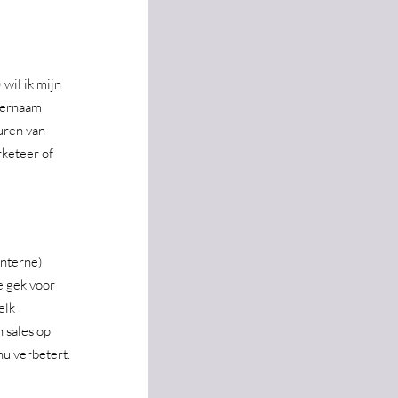
 wil ik mijn 
ternaam 
uren van 
keteer of 
nterne) 
e gek voor 
elk 
 sales op 
u verbetert. 