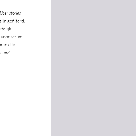
User stories
jn gefilterd. 
telijk 
t voor scrum-
 in alle 
sales?