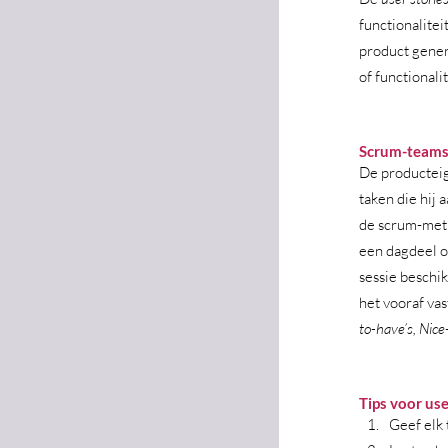
functionalite
product gener
of functionali
Scrum-teams 
De producteig
taken die hij 
de scrum-meth
een dagdeel o
sessie beschi
het vooraf va
to-have’s, Nice
Tips voor use
Geef elk 