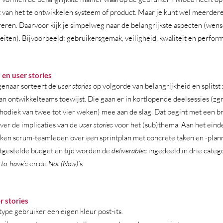
it van het te ontwikkelen systeem of product. Maar je kunt wel meerdere
eren. Daarvoor kijk je simpelweg naar de belangrijkste aspecten (wen
teiten). Bijvoorbeeld: gebruikersgemak, veiligheid, kwaliteit en perfor
en user stories
enaar sorteert de 
user stories
 op volgorde van belangrijkheid en splitst z
aan ontwikkelteams toewijst. Die gaan er in kortlopende deelsessies (zgn. 
odiek van twee tot vier weken) mee aan de slag. Dat begint met een br
ver de implicaties van de 
user stories 
voor het (sub)thema. Aan het einde
kken scrum-teamleden over een sprintplan met concrete taken en -plan
stgestelde budget en tijd worden de 
deliverables
 ingedeeld in drie categ
-to-have’s
 en de 
Not (Now)’
s. 
r stories
type gebruiker een eigen kleur post-its.