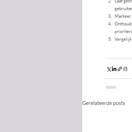
Laat gebr
gebruike
Markeer 
Onthoud 
prioriter
Vergelijk
Gerelateerde posts