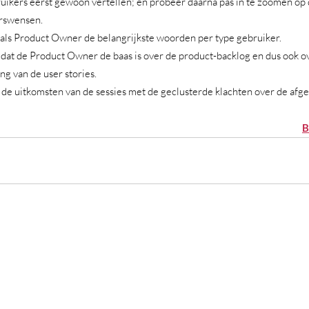
uikers eerst gewoon vertellen; en probeer daarna pas in te zoomen op 
rswensen.
als Product Owner de belangrijkste woorden per type gebruiker.
dat de Product Owner de baas is over de product-backlog en dus ook ov
ing van de user stories. 
 de uitkomsten van de sessies met de geclusterde klachten over de afge
B