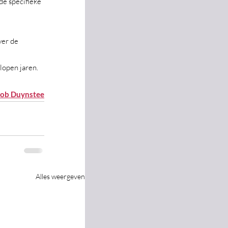
de specifieke 
er de 
lopen jaren. 
ob Duynstee
Alles weergeven