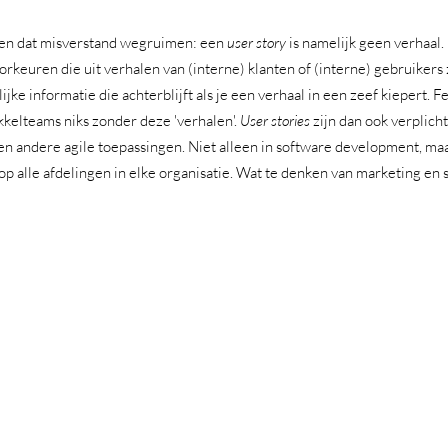
en dat misverstand wegruimen: een 
user story 
is namelijk geen verhaal. 
orkeuren die uit verhalen van (interne) klanten of (interne) gebruikers zi
ijke informatie die achterblijft als je een verhaal in een zeef kiepert. Fei
kelteams niks zonder deze 'verhalen'. 
User stories
 zijn dan ook verplich
n andere agile toepassingen. Niet alleen in software development, maar
p alle afdelingen in elke organisatie. Wat te denken van marketing en 