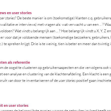
ews en user stories
ser stories
? De beste manier is om (toekomstige) klanten c.q. gebruikers
walitatieve interviews) met vragen als: wat verwacht u van een ... ? Wa
voldoen? Wat vindt u belangrijk aan ... ? Hoe belangrijk vindt u X, Y, Z 
 er voor dat je voldoende mensen (toekomstige bezoekers, gebruikers, 
) te spreken krijgt. Drie is te weinig, tien is beter en meer dan twintig is
ten als referentie
om de oogst te clusteren op gebruikersaspecten en die vervolgens ook 
t een analyse en clustering van de klachtenafdeling. Een klacht is een gr
ruik van door te inventariseren of de 
user stories
 positief gaan inschiet
  
it en user stories
s
 vormen de belangrijkste manier waarop de gebruiker invloed heeft op