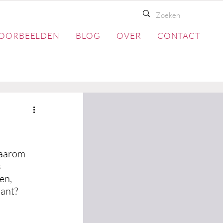
OORBEELDEN
BLOG
OVER
CONTACT
waarom 
 
en, 
ant? 
 