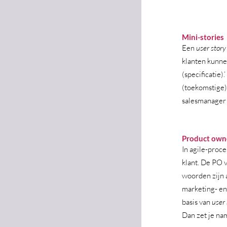
Mini-stories
Een 
user story
klanten kunne
(specificatie)
(toekomstige)
salesmanager
Product own
In agile-proc
klant. De PO v
woorden zijn a
marketing- en 
basis van 
user 
Dan zet je name