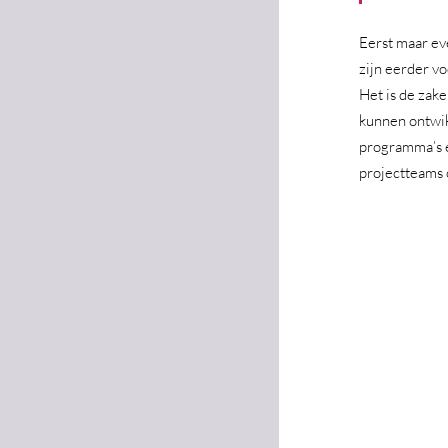
Eerst maar ev
zijn eerder vo
Het is de zakel
kunnen ontwik
programma’s e
projectteams o