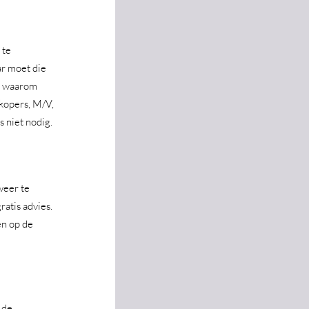
 te 
ar moet die 
en waarom 
kopers, M/V, 
 niet nodig.   
weer te 
atis advies. 
en op de 
 de 