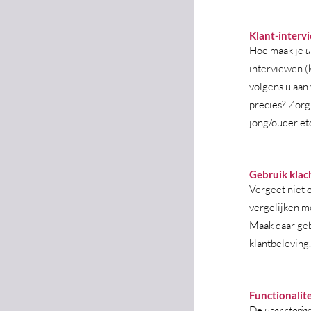
Klant-intervi
Hoe maak je 
u
interviewen (k
volgens u aan 
precies? Zorg
jong/ouder etc.
Gebruik klach
Vergeet niet 
vergelijken me
Maak daar geb
klantbeleving.
Functionalite
De 
user storie