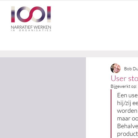
Bob Du
User sto
Bijgewerkt op:
Een use
hij/zij 
worden 
maar oo
Behalve
product