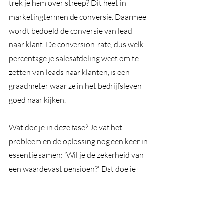
trek je hem over streep? Dit heet in 
marketingtermen de conversie. Daarmee 
wordt bedoeld de conversie van lead 
naar klant. De conversion-rate, dus welk 
percentage je salesafdeling weet om te 
zetten van leads naar klanten, is een 
graadmeter waar ze in het bedrijfsleven 
goed naar kijken.
Wat doe je in deze fase? Je vat het 
probleem en de oplossing nog een keer in 
essentie samen: 'Wil je de zekerheid van 
een waardevast pensioen?' Dat doe je 
altijd in de vorm van een vraag waar je 
klant in spe altijd 'ja' op gaat zeggen. 
Maar ook een vraag waarin je zijn diepste 