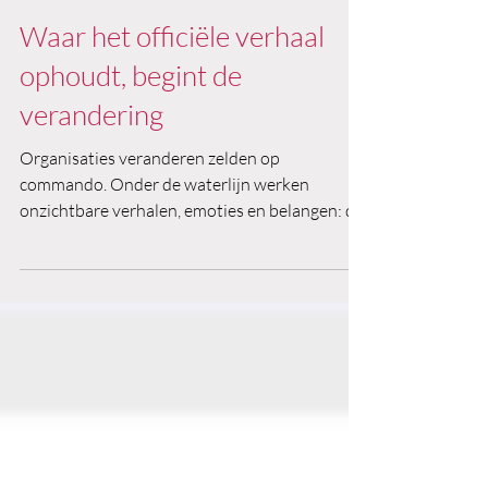
3 minuten om te lezen
Waar het officiële verhaal
ophoudt, begint de
verandering
Organisaties veranderen zelden op
commando. Onder de waterlijn werken
onzichtbare verhalen, emoties en belangen: de
onderstroom. Het onbenoemde vormt het
onderbewuste, dat het officiële verhaal kan
maken of breken. Succesvol veranderen vraagt
om het verbinden van officiële plannen met
deze onderstroom, door emoties te benoemen,
spelregels bespreekbaar te maken en samen
succes te definiëren.