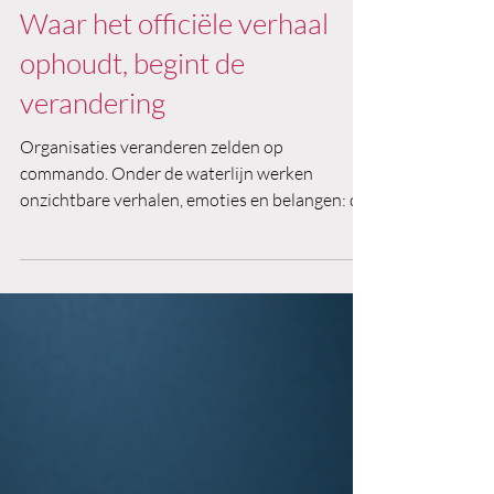
3 minuten om te lezen
Waar het officiële verhaal
ophoudt, begint de
verandering
Organisaties veranderen zelden op
commando. Onder de waterlijn werken
onzichtbare verhalen, emoties en belangen: de
onderstroom. Het onbenoemde vormt het
onderbewuste, dat het officiële verhaal kan
maken of breken. Succesvol veranderen vraagt
om het verbinden van officiële plannen met
deze onderstroom, door emoties te benoemen,
spelregels bespreekbaar te maken en samen
succes te definiëren.