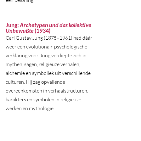
een beloning. 
Jung; 
Archetypen und das kollektive 
Unbewußte
 (1934)
Carl Gustav Jung (1875–1961) had dáár 
weer een evolutionair-psychologische 
verklaring voor. Jung verdiepte zich in 
mythen, sagen, religieuze verhalen, 
alchemie en symboliek uit verschillende 
culturen. Hij zag opvallende 
overeenkomsten in verhaalstructuren, 
karakters en symbolen in religieuze 
werken en mythologie. 
Volgens Jung worden we geboren met 
een vermogen om bepaalde relaties, 