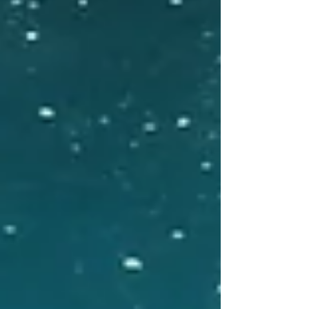
Naast de culturele bagage die mensen
meenemen en de sectorale cultuur van de
branche waarin de organisatie opereert, zit de
echte dynamiek in de cultuur die de
organisatie zelf vormgeeft; dus de
organisatiecultuur. Dáár bepaalt cultuur of
strategie werkt of faalt.