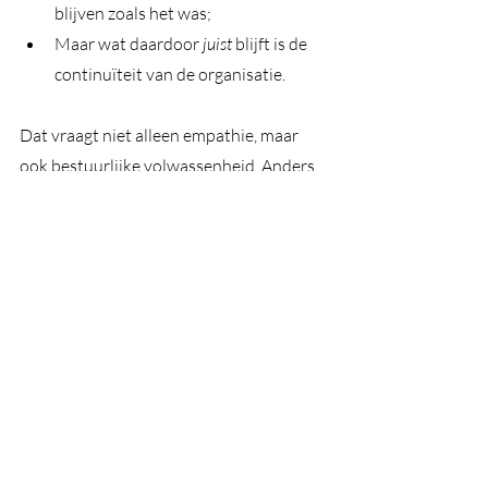
blijven zoals het was;
Maar wat daardoor 
juist
 blijft is de 
continuïteit van de organisatie.
Dat vraagt niet alleen empathie, maar 
ook bestuurlijke volwassenheid. Anders 
raakt de verandering gegijzeld door 
precies die delen van het systeem die het 
meeste belang hebben bij het behoud 
van het bestaande.
5. Consequenties verbinden aan 
gedrag
Pas hier ontstaat de laatste fase.