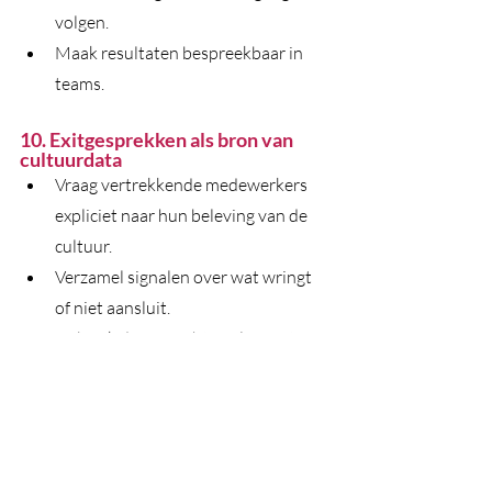
volgen.
Maak resultaten bespreekbaar in 
teams.
10. Exitgesprekken als bron van 
cultuurdata
Vraag vertrekkende medewerkers 
expliciet naar hun beleving van de 
cultuur.
Verzamel signalen over wat wringt 
of niet aansluit.
Gebruik deze inzichten als input 
voor vervolgstappen in het proces.
Bob Duynstee